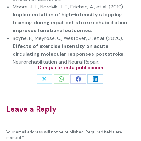
Moore, J. L., Nordvik, J. E., Erichen, A., et al. (2019).
Implementation of high-intensity stepping
training during inpatient stroke rehabilitation
improves functional outcomes
.
Boyne, P., Meyrose, C., Westover, J., et al. (2020).
Effects of exercise intensity on acute
circulating molecular responses poststroke
.
Neurorehabilitation and Neural Repair.
Compartir esta publicacion
Share
Share
Share
Share
on
on
on
on
X
WhatsApp
Facebook
LinkedIn
Leave a Reply
Your email address will not be published. Required fields are
marked
*