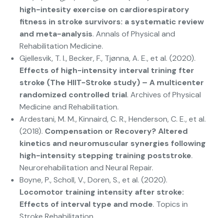
high-intesity exercise on cardiorespiratory
fitness in stroke survivors: a systematic review
and meta-analysis
. Annals of Physical and
Rehabilitation Medicine.
Gjellesvik, T. I., Becker, F., Tjønna, A. E., et al. (2020).
Effects of high-intensity interval trining fter
stroke (The HIIT-Stroke study) – A multicenter
randomized controlled trial
. Archives of Physical
Medicine and Rehabilitation.
Ardestani, M. M., Kinnaird, C. R., Henderson, C. E., et al.
(2018).
Compensation or Recovery? Altered
kinetics and neuromuscular synergies following
high-intensity stepping training poststroke
.
Neurorehabilitation and Neural Repair.
Boyne, P., Scholl, V., Doren, S., et al. (2020).
Locomotor training intensity after stroke:
Effects of interval type and mode
. Topics in
Stroke Rehabilitation.