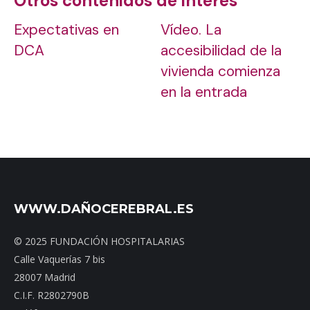
Otros contenidos de interés
Expectativas en
Vídeo. La
DCA
accesibilidad de la
vivienda comienza
en la entrada
WWW.DAÑOCEREBRAL.ES
© 2025 FUNDACIÓN HOSPITALARIAS
Calle Vaquerías 7 bis
28007 Madrid
C.I.F. R2802790B