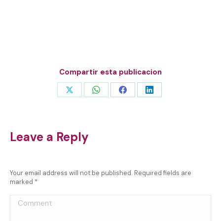
Compartir esta publicacion
Share
Share
Share
Share
on
on
on
on
X
WhatsApp
Facebook
LinkedIn
Leave a Reply
Your email address will not be published. Required fields are
marked
*
Comment