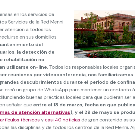
ensas en los servicios de
ntos Servicios de la Red Menni
er atención a todos los
cluirse en sus domicilios.
 mantenimiento del
uarios, la detección de
e rehabilitación no
n utilizarse on-line
. Todos los responsables locales organ
er reuniones por videoconferencia, nos familiarizamos 
s grandes descubrimientos durante el período de confin
 se creó un grupo de WhatsApp para mantener un contacto á
 difundiendo buenas prácticas locales para que pudieran ser
con señalar que
entre el 18 de marzo, fecha en que public
mas de atención alternativas
), y el 29 de mayo se prod
 artículos técnicos
y
casi 40 noticias
de gran contenido asis
todas las disciplinas y de todos los centros de la Red Menni. 