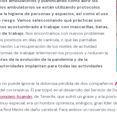
cios ambulatorios y planificando cómo abrir los
cios ambulatorios se están utilizando protocolos
de la higiene de personas y espacios, así como el uso
e riesgo. Vamos seleccionando qué prácticas son
mos acostumbrado a trabajar con mascarillas, batas,
 de trabajo.
Nos encontramos con nuevos problemas
positivos en días de canícula, o que las pantallas
itación. La recuperación de los niveles de actividad
formas de trabajar enlentecen los procesos y reducen la
es de la evolución de la pandemia y de la
autoridades implanten para todas las actividades
do no puede ignorar la dolorosa pérdida de dos compañeros.
A
el coronavirus. Él participó en el desarrollo del Servicio de 
omplejo Acamán
, de Tenerife, que sufrió un grave y a la po
y especial; era un hombre optimista, enérgico, gran líder de 
 la Red Menni de daño cerebral. Para ambos un recuerdo muy s