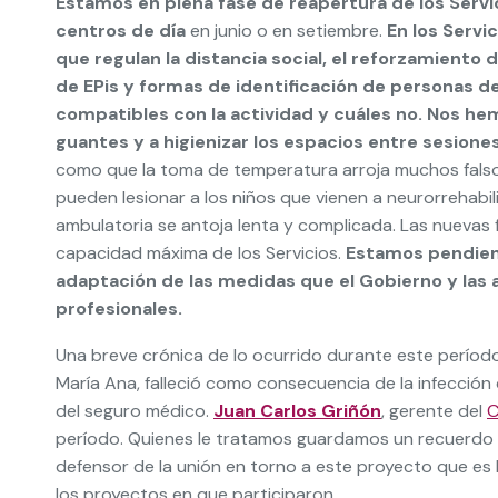
Estamos en plena fase de reapertura de los Servi
centros de día
en junio o en setiembre.
En los Servi
que regulan la distancia social, el reforzamiento 
de EPis y formas de identificación de personas d
compatibles con la actividad y cuáles no. Nos he
guantes y a higienizar los espacios entre sesiones
como que la toma de temperatura arroja muchos falsos 
pueden lesionar a los niños que vienen a neurorrehabil
ambulatoria se antoja lenta y complicada. Las nuevas 
capacidad máxima de los Servicios.
Estamos pendient
adaptación de las medidas que el Gobierno y las 
profesionales.
Una breve crónica de lo ocurrido durante este perío
María Ana, falleció como consecuencia de la infección d
del seguro médico.
Juan Carlos Griñón
, gerente del
C
período. Quienes le tratamos guardamos un recuerdo mu
defensor de la unión en torno a este proyecto que es
los proyectos en que participaron.