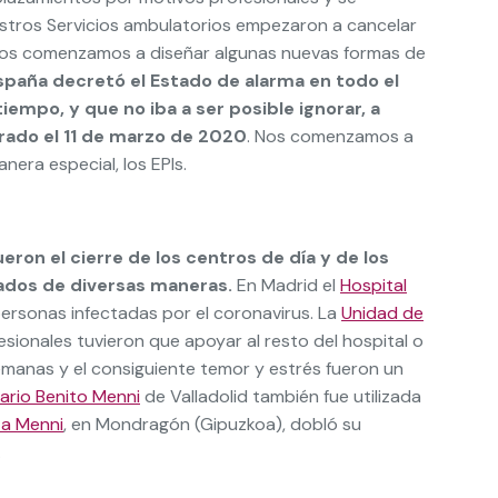
estros Servicios ambulatorios empezaron a cancelar
uipos comenzamos a diseñar algunas nuevas formas de
spaña decretó el Estado de alarma en todo el
empo, y que no iba a ser posible ignorar, a
arado el 11 de marzo de 2020
. Nos comenzamos a
era especial, los EPIs.
eron el cierre de los centros de día y de los
ctados de diversas maneras.
En Madrid el
Hospital
 personas infectadas por el coronavirus. La
Unidad de
ionales tuvieron que apoyar al resto del hospital o
emanas y el consiguiente temor y estrés fueron un
ario Benito Menni
de Valladolid también fue utilizada
ta Menni
, en Mondragón (Gipuzkoa), dobló su
.