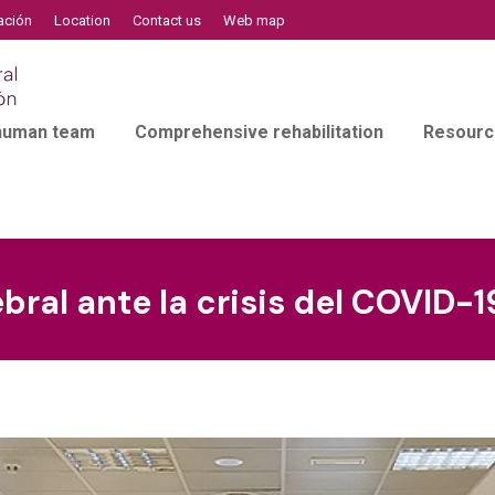
ación
Location
Contact us
Web map
 human team
Comprehensive rehabilitation
Resourc
ral ante la crisis del COVID-1