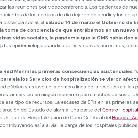
zar las reuniones por videoconferencia. Los pacientes de nu
s pacientes de los centros de día dejaron de acudir y los eq
la distancia social.
El sábado 14 de marzo el Gobierno de E
ó la toma de conciencia de que entrábamos en un nuevo ti
stras vidas sociales, la pandemia que la OMS había decl
eptos epidemiológicos, indicadores y nuevos acrónimos, de man
 la Red Menni las primeras consecuencias asistenciales fu
 paralela los Servicios de hospitalización se vieron afe
ed pública y estuvo en la primera línea de la respuesta a las
restar servicio en ningún momento pero muchos de sus profes
de ese tipo de recursos. La escasez de EPIs en las primeras s
claración del Estado de alarma. Una parte del
Centro Hospital
a Unidad de Hospitalización de Daño Cerebral del
Hospital Ai
ontribuyendo así a aliviar la carga de los hospitales públicos