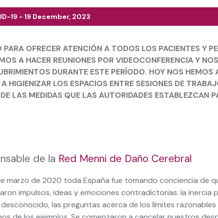
VID-19 - 19 December, 2023
PARA OFRECER ATENCIÓN A TODOS LOS PACIENTES Y P
IMOS A HACER REUNIONES POR VIDEOCONFERENCIA Y NO
CUBRIMIENTOS DURANTE ESTE PERÍODO. HOY NOS HEMOS
A HIGIENIZAR LOS ESPACIOS ENTRE SESIONES DE TRABA
 DE LAS MEDIDAS QUE LAS AUTORIDADES ESTABLEZCAN P
onsable de la
Red Menni de Daño Cerebral
e marzo de 2020 toda España fue tomando conciencia de que
on impulsos, ideas y emociones contradictorias: la inercia po
 desconocido, las preguntas acerca de los límites razonables 
os de los ejemplos. Se comenzaron a cancelar nuestros desp