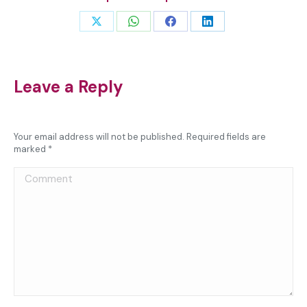
Share
Share
Share
Share
on
on
on
on
X
WhatsApp
Facebook
LinkedIn
Leave a Reply
Your email address will not be published. Required fields are
marked
*
Comment