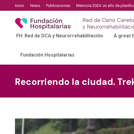
Inicio
News
Publicaciones
Memoria 2024: un año de planific
FH: Red de DCA y Neurorrehabilitación
A great
Fundación Hospitalarias
Recorriendo la ciudad. Tr