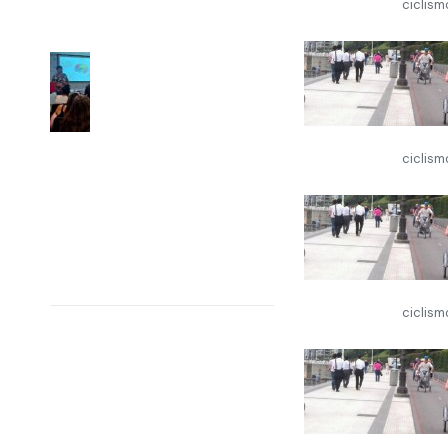
ciclis
23 July, 2026
David de
Noreña
participa en la
Jornada de
Primavera de la
ciclis
Societat
Catalana de
Neuropsicologia
8 July, 2026
ciclis