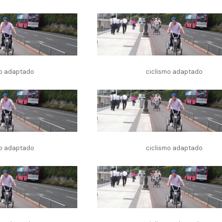
mo adaptado
ciclismo adaptado
pacional
litación:
mo adaptado
ciclismo adaptado
a
a través
des