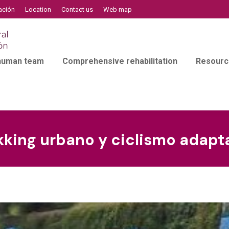
ación
Location
Contact us
Web map
 human team
Comprehensive rehabilitation
Resourc
ekking urbano y ciclismo adap