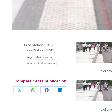
19 September, 2012
Leave a comment
Tags:
daño cerebral
daño cerebral adquirido
ciclis
Compartir esta publicacion
Share
Share
Share
Share
on
on
on
on
X
WhatsApp
Facebook
LinkedIn
ciclis