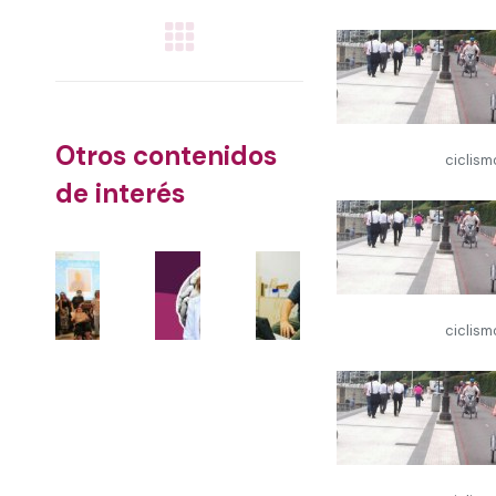
Post
navigation
Otros contenidos
ciclis
de interés
Fundación
Irene Gurruchaga:
Terapia ocu
Hospitalarias
“Tiempo es cerebro.
en
Tenerife
Es fundamental
neurorrehabi
ciclis
premia los
iniciar los procesos
recuperar l
logros en la
de
autonomía 
rehabilitación
neurorrehabilitación
de activida
de sus
de forma temprana”
cotidianas
personas
22 July, 2026
16 July, 2026
usuarias