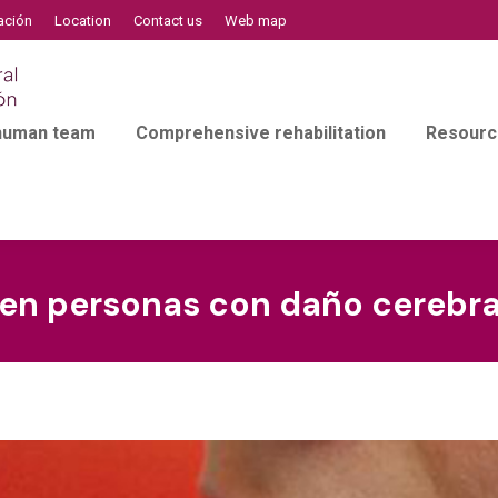
ación
Location
Contact us
Web map
 human team
Comprehensive rehabilitation
Resourc
 en personas con daño cerebra