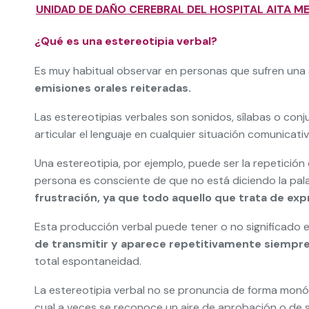
UNIDAD DE DAÑO CEREBRAL DEL HOSPITAL AITA ME
¿Qué es una estereotipia verbal?
Es muy habitual observar en personas que sufren una s
emisiones orales reiteradas.
Las estereotipias verbales son sonidos, sílabas o co
articular el lenguaje en cualquier situación comunicativ
Una estereotipia, por ejemplo, puede ser la repetición d
persona es consciente de que no está diciendo la pa
frustración, ya que todo aquello que trata de ex
Esta producción verbal puede tener o no significado 
de transmitir y aparece repetitivamente siempr
total espontaneidad.
La estereotipia verbal no se pronuncia de forma monó
cual a veces se reconoce un aire de aprobación o de s