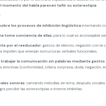
el momento del habla parecen teñir su estereotipia
.
?
obre los procesos de inhibición lingüística
intentando con
na tome conciencia de ellas
, para lo cual es aconsejable señ
nte por el reeducador
: gestos de silencio, negación con la 
e impiden que emerjan estructuras verbales funcionales.
 trabajar la comunicación sin palabras mediante gestos
s emotivas (conformidad, cólera, sorpresa, duda, negación, e
cales sonoras
: cantando melodías sin letra, después vocale
 percibir las estereotipias e intente inhibirlas.