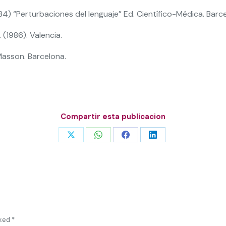
(1984) “Perturbaciones del lenguaje” Ed. Científico-Médica. Barc
 (1986). Valencia.
Masson. Barcelona.
Compartir esta publicacion
Share
Share
Share
Share
on
on
on
on
X
WhatsApp
Facebook
LinkedIn
rked
*