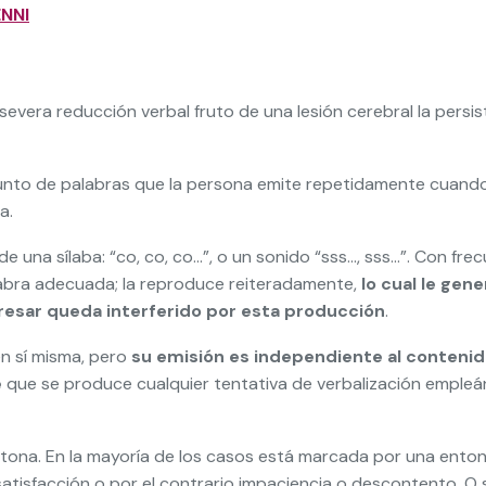
NNI
evera reducción verbal fruto de una lesión cerebral la persis
njunto de palabras que la persona emite repetidamente cuand
a.
e una sílaba: “co, co, co…”, o un sonido “sss…, sss…”. Con frec
labra adecuada; la reproduce reiteradamente,
lo cual le gen
presar queda interferido por esta producción
.
en sí misma, pero
su emisión es independiente al contenid
e
que se produce cualquier tentativa de verbalización emple
tona. En la mayoría de los casos está marcada por una enton
atisfacción o por el contrario impaciencia o descontento. O