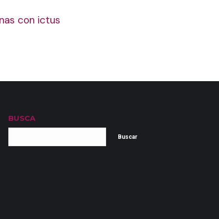
onas con ictus
BUSCA
Buscar