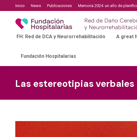
Inicio
News
Publicaciones
Memoria 2024: un año de planific
FH: Red de DCA y Neurorrehabilitación
A great
Fundación Hospitalarias
Las estereotipias verbales