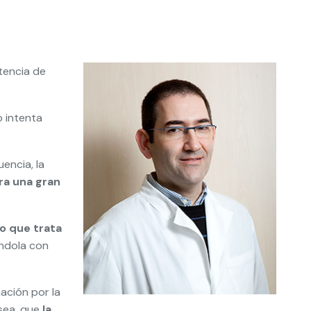
tencia de
o intenta
uencia, la
era una gran
o que trata
ándola con
ación por la
 sea, que
la