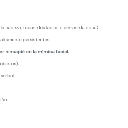
a cabeza, tocarle los labios o cerrarle la boca).
n altamente persistentes.
r hincapié en la mímica facial.
objetos).
 verbal.
ión.