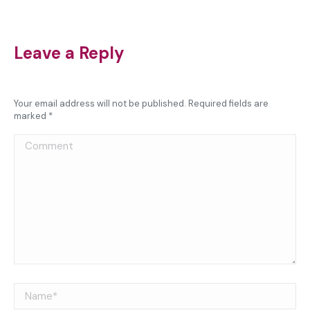
on
on
on
on
X
WhatsApp
Facebook
LinkedIn
Leave a Reply
Your email address will not be published. Required fields are
marked
*
Comment
Name *