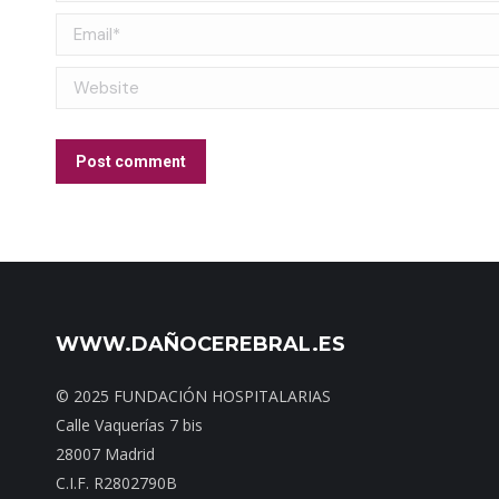
Email *
Website
Post comment
WWW.DAÑOCEREBRAL.ES
© 2025 FUNDACIÓN HOSPITALARIAS
Calle Vaquerías 7 bis
28007 Madrid
C.I.F. R2802790B