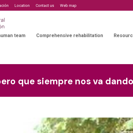
ación
Location
Contact us
Web map
 human team
Comprehensive rehabilitation
Resourc
pero que siempre nos va dando