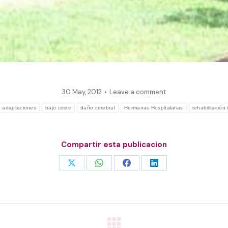
30 May, 2012
Leave a comment
adaptaciones
bajo coste
daño cerebral
Hermanas Hospitalarias
rehabilitación i
Compartir esta publicacion
Share
Share
Share
Share
on
on
on
on
X
WhatsApp
Facebook
LinkedIn