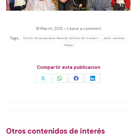
18 March, 2013
Leave a comment
Tags:
Centro Sociosanitario Nuestra Señora del Carmen
daño cerebral
Fallas
Compartir esta publicacion
Share
Share
Share
Share
on
on
on
on
X
WhatsApp
Facebook
LinkedIn
Post
navigation
Otros contenidos de interés