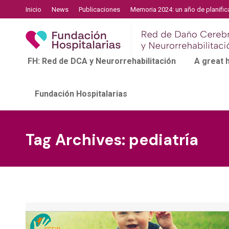
Inicio
News
Publicaciones
Memoria 2024: un año de planific
FH: Red de DCA y Neurorrehabilitación
A great
Fundación Hospitalarias
Tag Archives:
pediatría