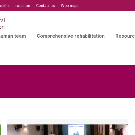
ación
Location
Contact us
Web map
 human team
Comprehensive rehabilitation
Resourc