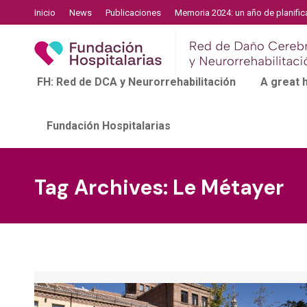
Inicio
News
Publicaciones
Memoria 2024: un año de planific
FH: Red de DCA y Neurorrehabilitación
A great
Fundación Hospitalarias
Tag Archives:
Le Métayer