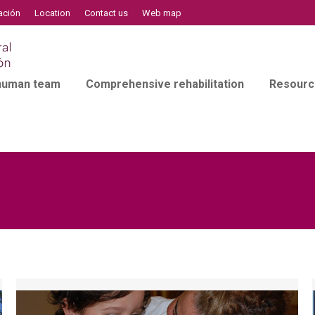
ación
Location
Contact us
Web map
 human team
Comprehensive rehabilitation
Resourc