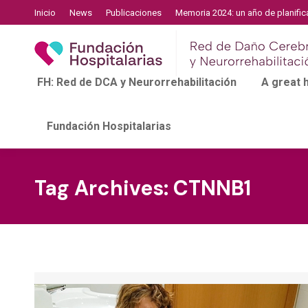
Inicio
News
Publicaciones
Memoria 2024: un año de planific
FH: Red de DCA y Neurorrehabilitación
A great
Fundación Hospitalarias
Tag Archives:
CTNNB1