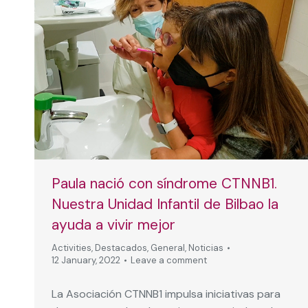
Paula nació con síndrome CTNNB1.
Nuestra Unidad Infantil de Bilbao la
ayuda a vivir mejor
Activities
,
Destacados
,
General
,
Noticias
12 January, 2022
Leave a comment
La Asociación CTNNB1 impulsa iniciativas para