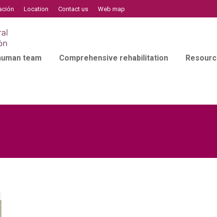
ación
Location
Contact us
Web map
 human team
Comprehensive rehabilitation
Resourc