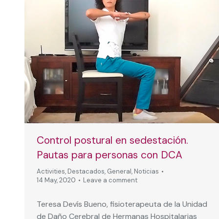
Control postural en sedestación.
Pautas para personas con DCA
Activities
,
Destacados
,
General
,
Noticias
14 May, 2020
Leave a comment
Teresa Devís Bueno, fisioterapeuta de la Unidad
de Daño Cerebral de Hermanas Hospitalarias