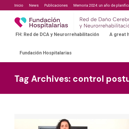
Inicio
News
Publicaciones
Memoria 2024: un año de planific
FH: Red de DCA y Neurorrehabilitación
A great
Fundación Hospitalarias
Tag Archives:
control postu