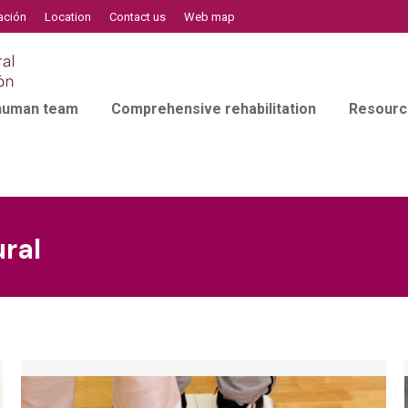
ación
Location
Contact us
Web map
 human team
Comprehensive rehabilitation
Resourc
ral