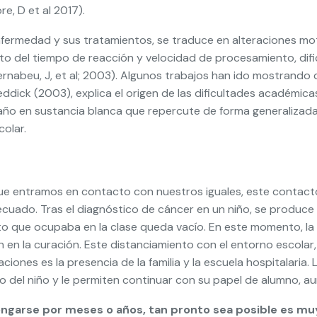
re, D et al 2017).
fermedad y sus tratamientos, se traduce en alteraciones moto
to del tiempo de reacción y velocidad de procesamiento, dific
ernabeu, J, et al; 2003). Algunos trabajos han ido mostrando 
ddick (2003), explica el origen de las dificultades académica
ño en sustancia blanca que repercute de forma generalizada e
colar.
a que entramos en contacto con nuestros iguales, este contac
cuado. Tras el diagnóstico de cáncer en un niño, se produce 
sto que ocupaba en la clase queda vacío. En este momento, l
en la curación. Este distanciamiento con el entorno escolar,
iones es la presencia de la familia y la escuela hospitalaria.
o del niño y le permiten continuar con su papel de alumno, 
ngarse por meses o años, tan pronto sea posible es muy