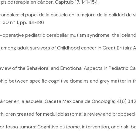
y psicoterapia en cáncer
, Capítulo 17, 141-154
neales: el papel de la escuela en la mejora de la calidad de vi
 30 nº 1, pp. 161-186
operative pediatric cerebellar mutism syndrome: the Iceland 
nt among adult survivors of Childhood cancer in Great Britain:
Review of the Behavioral and Emotional Aspects in Pediatric Ca
nship between specific cognitive domains and grey matter in
n cáncer en la escuela. Gaceta Mexicana de Oncología;14(6):
hildren treated for medulloblastoma: a review and proposed c
terior fossa tumors: Cognitive outcome, intervention, and risk