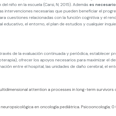
el niño en la escuela (Carsi, N; 2015). Además
es necesario
las intervenciones necesarias que pueden beneficiar el progr
para cuestiones relacionadas con la función cognitiva y el ren
ial educativo, el entorno, el plan de estudios y cualquier inq
ravés de la evaluación continuada y periódica, establecer pro
ioterapia), ofrecer los apoyos necesarios para maximizar el d
nación entre el hospital, las unidades de daño cerebral, el ent
nd multidimensional attention a processes in long-term survivors
n neuropsicológica en oncología pediátrica. Psicooncología; 0 (