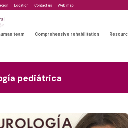
ación
Location
Contact us
Web map
 human team
Comprehensive rehabilitation
Resourc
ogía pediátrica