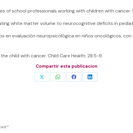
ies of school professionals working with children with cancer.
ating white matter volume to neurocognitive deficits in pediat
os en evaluación neuropsicológica en niños oncológicos, con 
the child with cancer. Child Care Health; 28:5-9.
Compartir esta publicacion
Share
Share
Share
Share
on
on
on
on
X
WhatsApp
Facebook
LinkedIn
rked
*