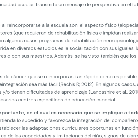
tinuidad escolar transmite un mensaje de perspectiva en el fut
 reincorporarse a la escuela son: el aspecto físico (alopecia, 
ores (que requieran de rehabilitación física e impidan realiza
en algunos casos programas de rehabilitación neuropsicológica
da en diversos estudios es la socialización con sus iguales;
res o con sus maestros. Además, se ha visto también que los 
s de cáncer que se reincorporan tan rápido como es posible a
tegración sea más fácil (Rechis R; 2012). En algunos casos, 
y/o tienen dificultades de aprendizaje (Lancashire et al., 2
cesarios centros específicos de educación especial.
mportante, en el cual es necesario que se implique a tod
tienda lo sucedido y favorezca la integración del compañero.
 establecer las adaptaciones curriculares oportunas en funci
ca de las capacidades y limitaciones del niño, signos de alar