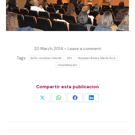
20 March, 2014
Leave a comment
Tags:
daño cerebral infantil
DCI
Hospital Beata María Ana
rehabilitación
Compartir esta publicacion
Share
Share
Share
Share
on
on
on
on
X
WhatsApp
Facebook
LinkedIn
Post