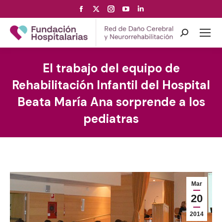
Facebook
X
Instagram
YouTube
Linkedin
page
page
page
page
page
opens
opens
opens
opens
opens
Search:
in
in
in
in
in
new
new
new
new
new
El trabajo del equipo de
window
window
window
window
window
Rehabilitación Infantil del Hospital
Beata María Ana sorprende a los
pediatras
Mar
20
2014