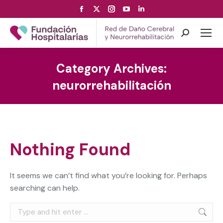
Facebook
X
Instagram
YouTube
Linkedin
page
page
page
page
page
opens
opens
opens
opens
opens
Search:
in
in
in
in
in
new
new
new
new
new
Category Archives:
window
window
window
window
window
neurorrehabilitación
Nothing Found
It seems we can’t find what you’re looking for. Perhaps
searching can help.
Search: