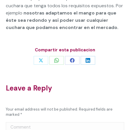
cuchara que tenga todos los requisitos expuestos. Por
ejemplo
nosotras adaptamos el mango para que
éste sea redondo y así poder usar cualquier
cuchara que podamos encontrar en el mercado.
Compartir esta publicacion
Share
Share
Share
Share
on
on
on
on
X
WhatsApp
Facebook
LinkedIn
Leave a Reply
Your email address will not be published. Required fields are
marked
*
Comment