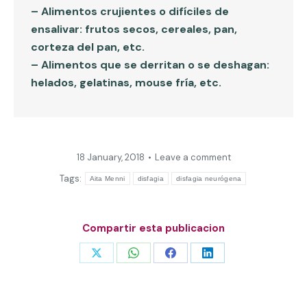
– Alimentos crujientes o difíciles de
ensalivar: frutos secos, cereales, pan,
corteza del pan, etc.
– Alimentos que se derritan o se deshagan:
helados, gelatinas, mouse fría, etc.
18 January, 2018
Leave a comment
Tags:
Aita Menni
disfagia
disfagia neurógena
Compartir esta publicacion
Share
Share
Share
Share
on
on
on
on
X
WhatsApp
Facebook
LinkedIn