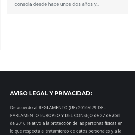
consola desde hace unos dos años y…
AVISO LEGAL Y PRIVACIDAD:
De acuerdo al REGLAMENTO (UE) 2016/679 DEL
PARLAMENTO EUROPEO Y DEL CONSEJO de 27 de abril
de 2016 relativo a la protección de las personas físicas en
lo que respecta al tratamiento de datos personales y a la