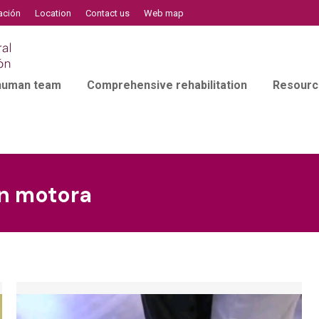
ación
Location
Contact us
Web map
 human team
Comprehensive rehabilitation
Resourc
ón motora