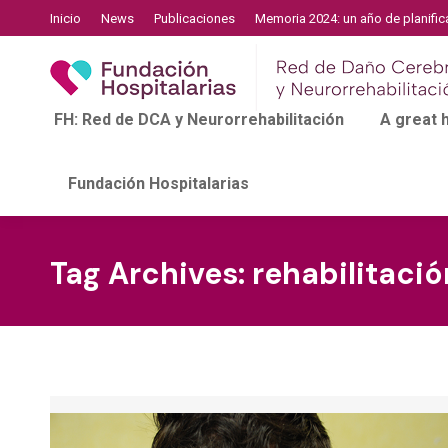
Inicio
News
Publicaciones
Memoria 2024: un año de planific
FH: Red de DCA y Neurorrehabilitación
A great
Fundación Hospitalarias
Tag Archives:
rehabilitaci