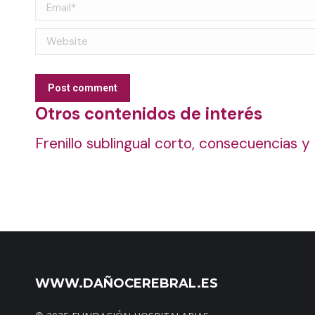
Email *
Website
Post comment
Otros contenidos de interés
Frenillo sublingual corto, consecuencias y
WWW.DAÑOCEREBRAL.ES