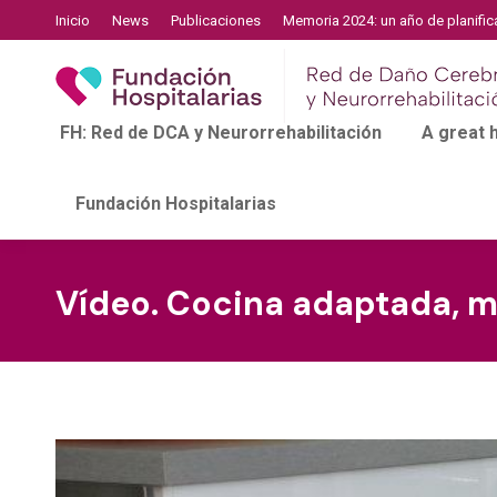
Inicio
News
Publicaciones
Memoria 2024: un año de planific
FH: Red de DCA y Neurorrehabilitación
A great
Fundación Hospitalarias
Vídeo. Cocina adaptada, m