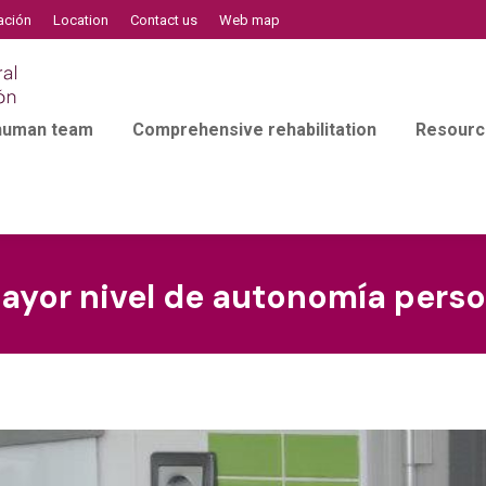
ación
Location
Contact us
Web map
 human team
Comprehensive rehabilitation
Resourc
ayor nivel de autonomía perso