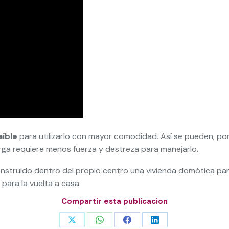
aíble
para utilizarlo con mayor comodidad. Así se pueden, por e
rga requiere menos fuerza y destreza para manejarlo.
nstruido dentro del propio centro una vivienda domótica pa
 para la vuelta a casa.
Compartir esta publicacion
Share
Share
Share
Share