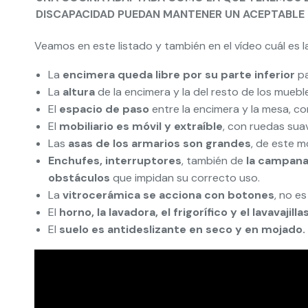
DISCAPACIDAD PUEDAN MANTENER UN
ACEPTABLE
Veamos en este listado y también en el vídeo cuál es 
La
encimera queda libre por su parte inferior
pa
La
altura
de la encimera y la del resto de los mueb
El
espacio de paso
entre la encimera y la mesa, co
El
mobiliario es móvil y extraíble
, con ruedas sua
Las
asas de los armarios son grandes
, de este m
Enchufes, interruptores
, también de
la campana
obstáculos
que impidan su correcto uso.
La
vitrocerámica se acciona con botones
, no es
El
horno, la lavadora, el frigorífico y el lavavajilla
El
suelo es antideslizante en seco y en mojado.