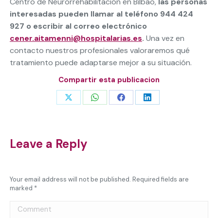
Centro de Neurorrehabilitación en Bilbao,
las personas
interesadas pueden llamar al teléfono 944 424
927 o escribir al correo electrónico
cener.aitamenni@hospitalarias.es
.
Una vez en
contacto nuestros profesionales valoraremos qué
tratamiento puede adaptarse mejor a su situación.
Compartir esta publicacion
Share
Share
Share
Share
on
on
on
on
X
WhatsApp
Facebook
LinkedIn
Leave a Reply
Your email address will not be published. Required fields are
marked
*
Comment