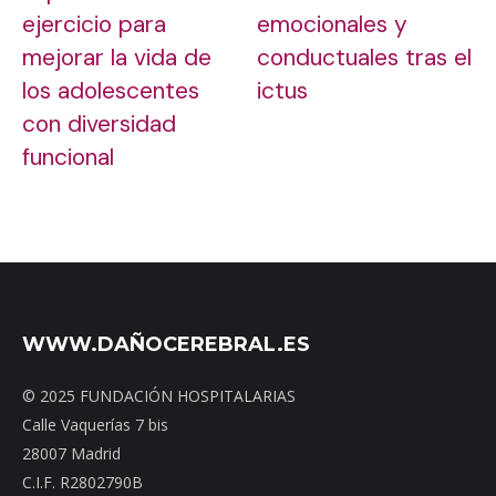
ejercicio para
emocionales y
mejorar la vida de
conductuales tras el
los adolescentes
ictus
con diversidad
funcional
WWW.DAÑOCEREBRAL.ES
© 2025 FUNDACIÓN HOSPITALARIAS
Calle Vaquerías 7 bis
28007 Madrid
C.I.F. R2802790B