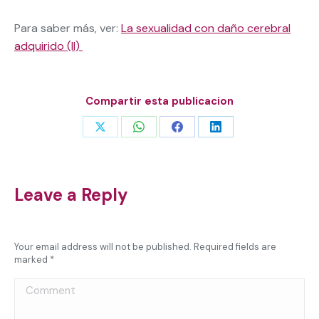
Para saber más, ver:
La sexualidad con daño cerebral
adquirido (II)
Compartir esta publicacion
Share
Share
Share
Share
on
on
on
on
X
WhatsApp
Facebook
LinkedIn
Leave a Reply
Your email address will not be published. Required fields are
marked
*
Comment