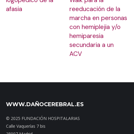
logopédico de la
Walk para la
afasia
reeducación de la
marcha en personas
con hemiplejia y/o
hemiparesia
secundaria a un
ACV
WWW.DAÑOCEREBRAL.ES
© 2025 FUNDACIÓN HOSPITALARIAS
Calle Vaquerías 7 bis
28007 Madrid