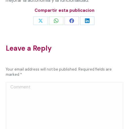
mejorar la autonomía y la funcionalidad.
Compartir esta publicacion
Share
Share
Share
Share
on
on
on
on
X
WhatsApp
Facebook
LinkedIn
Leave a Reply
Your email address will not be published. Required fields are
marked
*
Comment