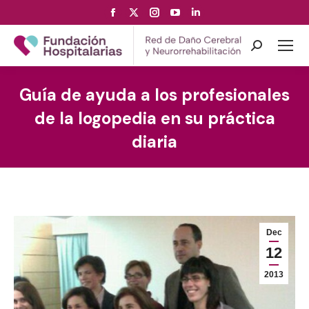
Facebook
X
Instagram
YouTube
Linkedin
page
page
page
page
page
opens
opens
opens
opens
opens
Search:
in
in
in
in
in
new
new
new
new
new
Guía de ayuda a los profesionales
window
window
window
window
window
de la logopedia en su práctica
diaria
Dec
12
2013