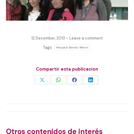
12 December, 2013
Leave a comment
Tags:
Hospital Benito Menni
Compartir esta publicacion
Share
Share
Share
Share
on
on
on
on
X
WhatsApp
Facebook
LinkedIn
Post
navigation
Otros contenidos de interés