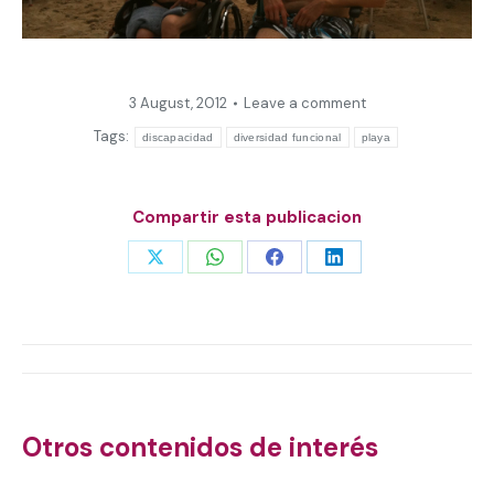
3 August, 2012
Leave a comment
Tags:
discapacidad
diversidad funcional
playa
Compartir esta publicacion
Share
Share
Share
Share
on
on
on
on
X
WhatsApp
Facebook
LinkedIn
Post
navigation
Otros contenidos de interés