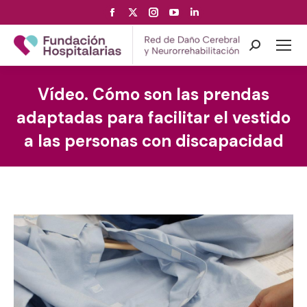
Facebook
X
Instagram
YouTube
Linkedin
page
page
page
page
page
opens
opens
opens
opens
opens
Search:
in
in
in
in
in
new
new
new
new
new
Vídeo. Cómo son las prendas
window
window
window
window
window
adaptadas para facilitar el vestido
a las personas con discapacidad