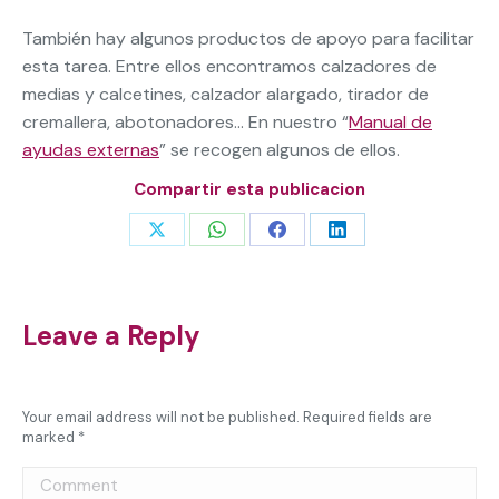
También hay algunos productos de apoyo para facilitar
esta tarea. Entre ellos encontramos calzadores de
medias y calcetines, calzador alargado, tirador de
cremallera, abotonadores… En nuestro “
Manual de
ayudas externas
” se recogen algunos de ellos.
Compartir esta publicacion
Share
Share
Share
Share
on
on
on
on
X
WhatsApp
Facebook
LinkedIn
Leave a Reply
Your email address will not be published. Required fields are
marked
*
Comment