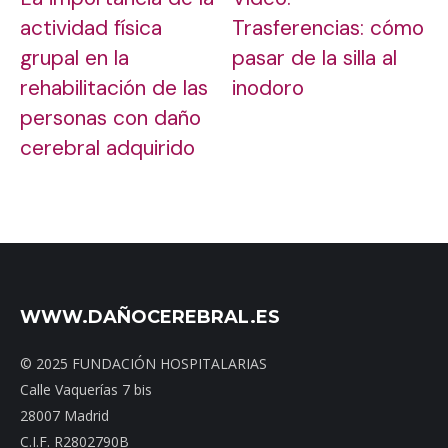
actividad física
Trasferencias: cómo
grupal en la
pasar de la silla al
rehabilitación de las
inodoro
personas con daño
cerebral adquirido
WWW.DAÑOCEREBRAL.ES
© 2025 FUNDACIÓN HOSPITALARIAS
Calle Vaquerías 7 bis
28007 Madrid
C.I.F. R2802790B